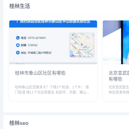
桂林生活
桂林市象山区社区有哪些
北京宣武
有哪些
桂林象山区范围多大？下辖3个街道，1个乡： 南
北京宣武医生
门街道 辖11个社区居委会 龙船坪、天鹅、雉山、
林信息发布
银锭、民族、甘棠、东安、新竹、竹林、金竹、翠
林】多个搜索
竹 象山街道 辖7个社区居委会 五美、西城、文
医生李桂林相
明、虹桥、文新、...
武医生李桂林简
桂林seo