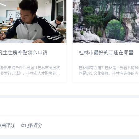
究生住房补贴怎么申请
桂林市最好的寺庙在哪里
房补贴申请条件？根据《桂林市高层次
桂林哪有寺庙？桂林是世界著名的风
培养暂行办法》，桂林市人才购房补贴
也是历史文化名称。桂林有许多的寺
下：1. 申请人必须是在桂林市工作或
位于市中心的中山中路与三皇路交汇
次人才，包括国内外知名高校、科研院
解放东路交汇处。清真寺位于崇善路
单位等...
位于丽君路与信义路交汇处...
歌曲评分
电影评分