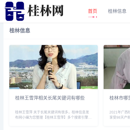
首页
桂林信息
桂林信息
桂林王雪萍相关长尾关键词有哪些
桂林市哪
桂林王雪萍 关于长尾关键词有很多，桂林信息发
2021年广
布网小编为您整理【桂林王雪萍】多个搜索引擎的
享受98天产
相关长尾关键词。 桂林王雪萍相关长尾关键词有
休假15天;
以下这些： 桂林李雪,桂林王平,桂林市叶雪刚,桂林
每多生育1个