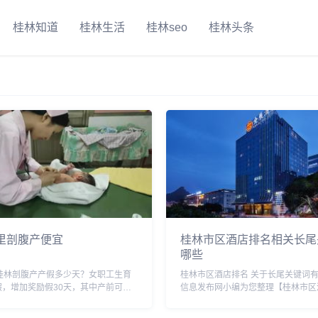
桂林知道
桂林生活
桂林seo
桂林头条
里剖腹产便宜
桂林市区酒店排名相关长尾
哪些
西桂林剖腹产产假多少天？女职工生育
桂林市区酒店排名 关于长尾关键词
假，增加奖励假30天，其中产前可以
信息发布网小编为您整理【桂林市区
难产的，增加产假15天;生育多胞胎的，
个搜索引擎的相关长尾关键词。 桂
婴儿，增加产假15 天。女职工怀孕未
名相关长尾关键词有以下这些： 桂