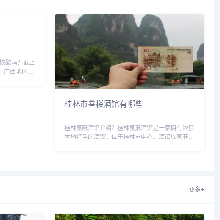
做核酸吗？截止
据显示，广西地区目
地区。自广西
会允许广...
桂林市叁楼酒馆有哪些
桂林贰麻酒馆介绍？桂林贰麻酒馆是一家拥有浓郁
本地特色的酒馆，位于桂林市中心。酒馆以贰麻
（桂林方言，意为好兄弟）为名，主打桂林特色美
食和地道美酒。酒馆环境典雅舒适，装修风格融合
了传统与现代元素，让人有宾...
更多+