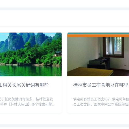
名一览表,桂林市区酒店推...
山相关长尾关键词有哪些
桂林市员工宿舍地址在哪里
关于长尾关键词有很多，桂林信息发
供电局有新员工宿舍吗？ 供电局单
您整理【桂林大头山】多个搜索引擎的
员工宿舍的，国家电网公司系统单位
词。 桂林大头山相关长尾关键词有
届高校毕业生时，都为新入职的新员
桂林大头山可以爬吗,桂林大头山为什
舍，为新员工准备的宿舍大都是两人
林大头山...
视，电脑，同时还有公共食堂，...