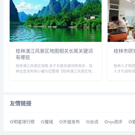
桂林漓江风景区地图相关长尾关键词
桂林市研
有哪些
桂林漓江风景区地图 关于长尾关键词有很多，桂
桂林人才购
林信息发布网小编为您整理【桂林漓江风景区地
人才引进和
图】多个搜索引擎的相关长尾关键词。 桂林漓江
的申请条件如
风景区地图相关长尾关键词有以下这些： 桂林漓
学习的高层
江风景区地图全图,桂林漓江...
所、企业、事业
友情链接
明星排行榜
魔域
外链发布
台词
vps测评